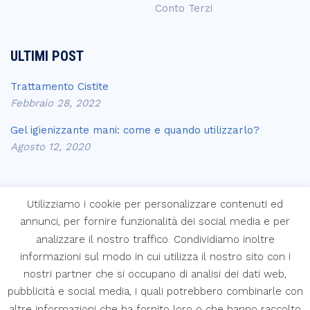
Conto Terzi
ULTIMI POST
Trattamento Cistite
Febbraio 28, 2022
Gel igienizzante mani: come e quando utilizzarlo?
Agosto 12, 2020
Utilizziamo i cookie per personalizzare contenuti ed
annunci, per fornire funzionalità dei social media e per
analizzare il nostro traffico. Condividiamo inoltre
Copyright © Laboratori Farmaceutici Krymi s.p.a.
informazioni sul modo in cui utilizza il nostro sito con i
Created by
Web Agency Roma
nostri partner che si occupano di analisi dei dati web,
pubblicità e social media, i quali potrebbero combinarle con
altre informazioni che ha fornito loro o che hanno raccolto