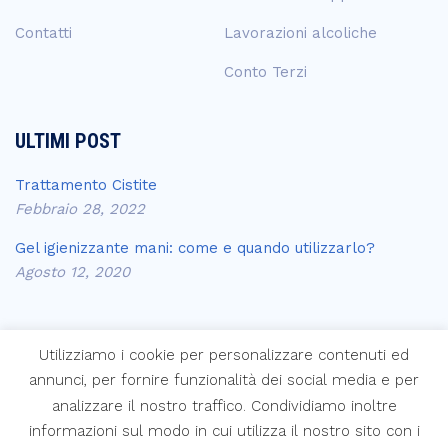
Contatti
Lavorazioni alcoliche
Conto Terzi
ULTIMI POST
Trattamento Cistite
Febbraio 28, 2022
Gel igienizzante mani: come e quando utilizzarlo?
Agosto 12, 2020
Utilizziamo i cookie per personalizzare contenuti ed
annunci, per fornire funzionalità dei social media e per
analizzare il nostro traffico. Condividiamo inoltre
Copyright © Laboratori Farmaceutici Krymi s.p.a.
informazioni sul modo in cui utilizza il nostro sito con i