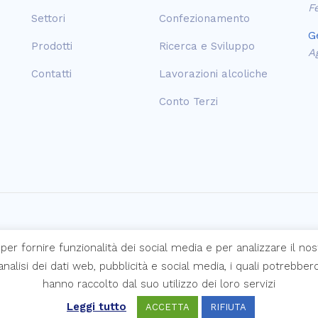
F
Settori
Confezionamento
G
Prodotti
Ricerca e Sviluppo
A
Contatti
Lavorazioni alcoliche
Conto Terzi
mi s.p.a.
per fornire funzionalità dei social media e per analizzare il nos
i analisi dei dati web, pubblicità e social media, i quali potrebb
hanno raccolto dal suo utilizzo dei loro servizi
Leggi tutto
ACCETTA
RIFIUTA