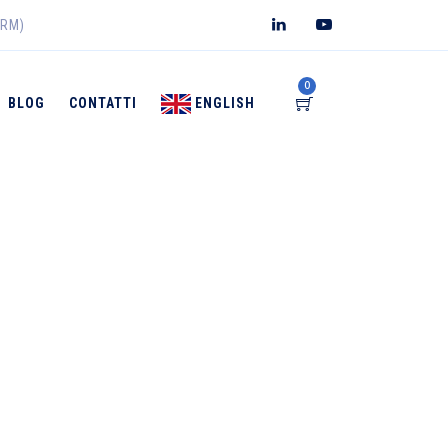
(RM)
0
BLOG
CONTATTI
ENGLISH
→
→
OSMECEUTICI
Acne e Follicoliti
GRAM ACNE