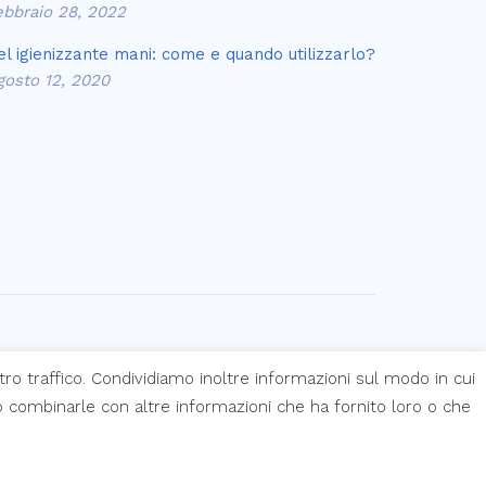
ebbraio 28, 2022
el igienizzante mani: come e quando utilizzarlo?
gosto 12, 2020
Termini e condizioni d’uso
Privacy policy
tro traffico. Condividiamo inoltre informazioni sul modo in cui
ero combinarle con altre informazioni che ha fornito loro o che