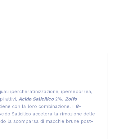
quali ipercheratinizzazione, iperseborrea,
i attivi,
Acido Salicilico
2%,
Zolfo
tiene con la loro combinazione. I
ß-
Acido Salicilico accelera la rimozione delle
ando la scomparsa di macchie brune post-