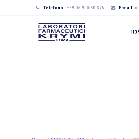
Telefono
: +39.06.900.80.376
E-mail
: i
HO
GRAM ACNE