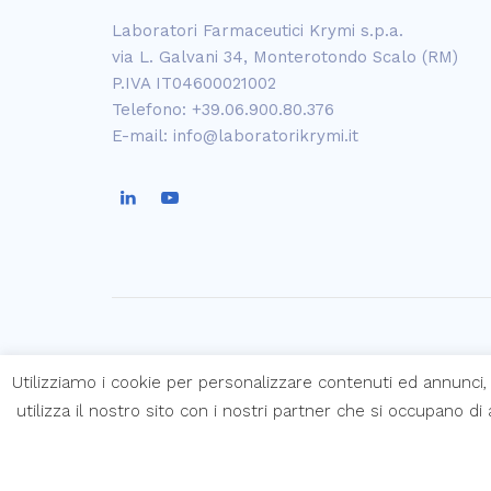
Laboratori Farmaceutici Krymi s.p.a.
via L. Galvani 34, Monterotondo Scalo (RM)
P.IVA IT04600021002
Telefono: +39.06.900.80.376
E-mail: info@laboratorikrymi.it
Copyright © Laboratori Farmaceutici Kry
Utilizziamo i cookie per personalizzare contenuti ed annunci, 
utilizza il nostro sito con i nostri partner che si occupano d
Created by
Web Agency Roma