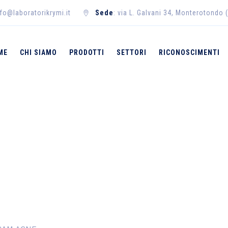
nfo@laboratorikrymi.it
Sede
: via L. Galvani 34, Monterotondo 
ME
CHI SIAMO
PRODOTTI
SETTORI
RICONOSCIMENTI
→
→
Prodotti
C